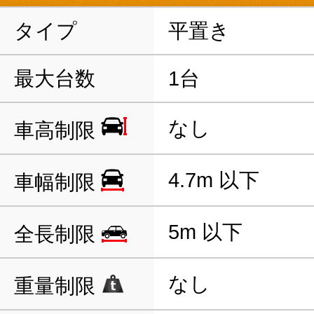
タイプ
平置き
最大台数
1台
なし
車高制限
4.7m 以下
車幅制限
5m 以下
全長制限
なし
重量制限