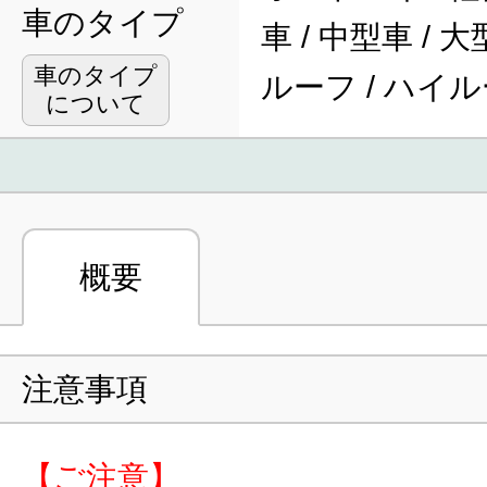
車のタイプ
車 / 中型車 / 
車のタイプ
ルーフ / ハイ
について
概要
注意事項
【ご注意】