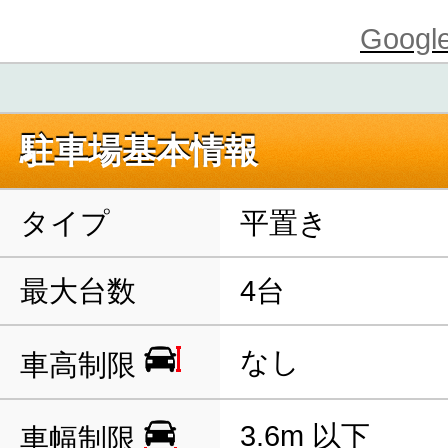
Goo
駐車場基本情報
タイプ
平置き
最大台数
4台
なし
車高制限
3.6m 以下
車幅制限