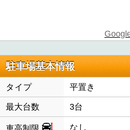
Goo
駐車場基本情報
タイプ
平置き
最大台数
3台
なし
車高制限