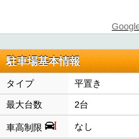
Goo
駐車場基本情報
タイプ
平置き
最大台数
2台
なし
車高制限