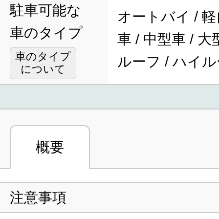
駐車可能な
オートバイ / 軽
車のタイプ
車 / 中型車 / 
車のタイプ
ルーフ / ハイ
について
概要
注意事項