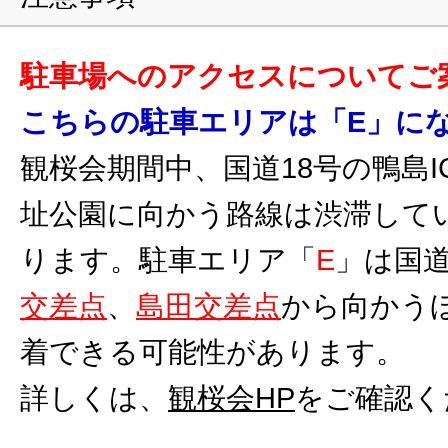
駐車場へのアクセスについてご
こちらの駐車エリアは「E」に
観桜会期間中、国道18号の鴨島I
址公園に向かう路線は渋滞して
ります。駐車エリア「
E
」は国道
交差点
、
島田交差点
から向かう
着できる可能性があります。
詳しくは、
観桜会HP
をご確認く