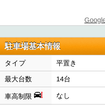
Goo
駐車場基本情報
タイプ
平置き
最大台数
14台
なし
車高制限