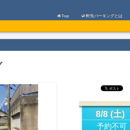
Top
軒先パーキングとは
グ
8/8 (土)
予約不可