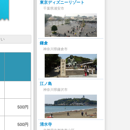
東京ディズニーリゾート
千葉県浦安市
さい
鎌倉
神奈川県鎌倉市
江ノ島
神奈川県藤沢市
500円
清水寺
500円