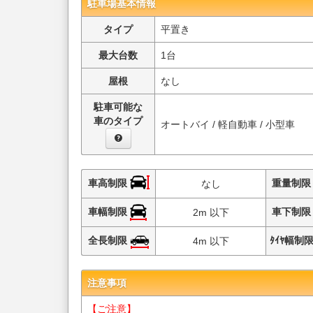
駐車場基本情報
タイプ
平置き
最大台数
1台
屋根
なし
駐車可能な
車のタイプ
オートバイ / 軽自動車 / 小型車
車高制限
重量制
なし
車幅制限
車下制
2m 以下
全長制限
ﾀｲﾔ幅制
4m 以下
注意事項
【ご注意】