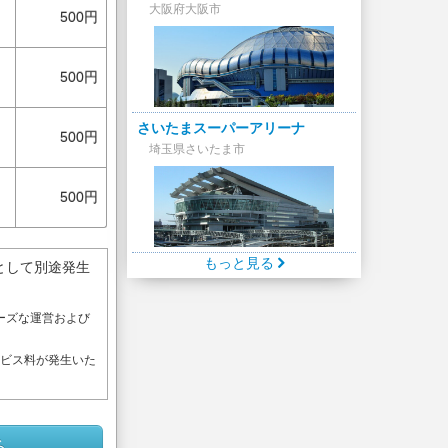
大阪府大阪市
500円
500円
さいたまスーパーアリーナ
500円
埼玉県さいたま市
500円
もっと見る
として別途発生
ーズな運営および
。
ービス料が発生いた
る