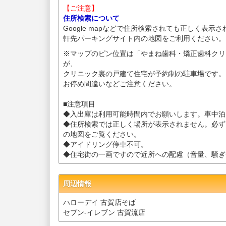
【ご注意】
住所検索について
Google mapなどで住所検索されても正しく表示
軒先パーキングサイト内の地図をご利用ください。
※マップのピン位置は「やまね歯科・矯正歯科クリ
が、
クリニック裏の戸建て住宅が予約制の駐車場です。
お停め間違いなどご注意ください。
■注意項目
◆入出庫は利用可能時間内でお願いします。車中泊
◆住所検索では正しく場所が表示されません。必ず
の地図をご覧ください。
◆アイドリング停車不可。
◆住宅街の一画ですので近所への配慮（音量、騒ぎ
周辺情報
ハローデイ 古賀店そば
セブン-イレブン 古賀流店