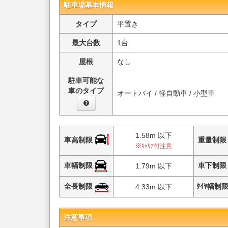
駐車場基本情報
タイプ
平置き
最大台数
1台
屋根
なし
駐車可能な
車のタイプ
オートバイ / 軽自動車 / 小型車
1.58m 以下
車高制限
重量制
※ｷｬﾘｱ付注意
車幅制限
車下制
1.79m 以下
全長制限
ﾀｲﾔ幅制
4.33m 以下
注意事項