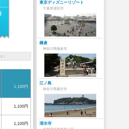
東京ディズニーリゾート
千葉県浦安市
9
円
鎌倉
神奈川県鎌倉市
さい
江ノ島
1,100円
神奈川県藤沢市
1,100円
清水寺
1,100円