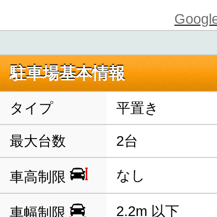
Goo
駐車場基本情報
タイプ
平置き
最大台数
2台
なし
車高制限
2.2m 以下
車幅制限