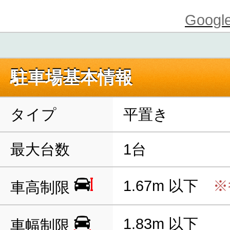
Goo
駐車場基本情報
タイプ
平置き
最大台数
1台
1.67m 以下
※
車高制限
1.83m 以下
車幅制限