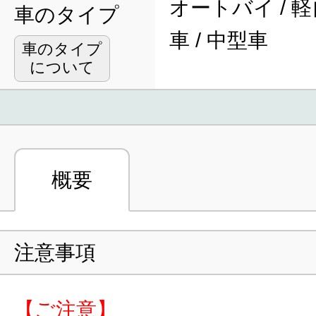
オートバイ / 軽
車のタイプ
車 / 中型車
車のタイプ
について
概要
注意事項
【ご注意】