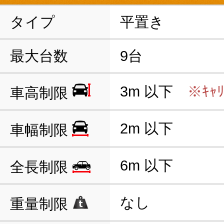
タイプ
平置き
最大台数
9台
3m 以下
※ｷｬ
車高制限
2m 以下
車幅制限
6m 以下
全長制限
なし
重量制限