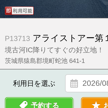
アライストアー第
P13713
境古河IC降りてすぐの好立地！
茨城県猿島郡境町蛇池 641‐1
2026/0
利用日を選ぶ
予約する