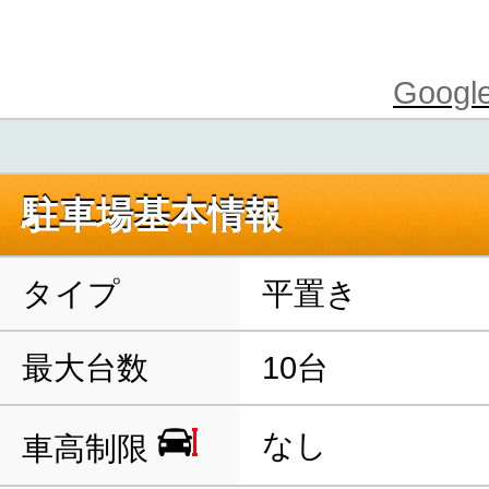
Goo
駐車場基本情報
タイプ
平置き
最大台数
10台
なし
車高制限