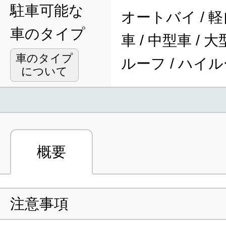
駐車可能な
オートバイ / 軽
車のタイプ
車 / 中型車 / 
車のタイプ
ルーフ / ハイ
について
概要
注意事項