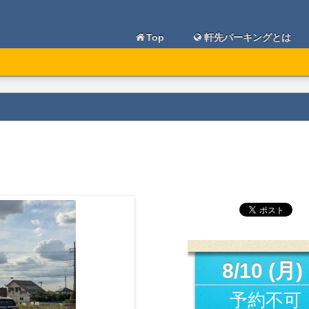
Top
軒先パーキングとは
8/10 (月)
予約不可