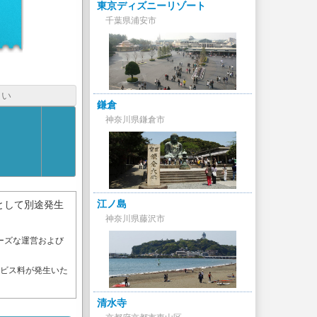
東京ディズニーリゾート
千葉県浦安市
さい
鎌倉
神奈川県鎌倉市
江ノ島
として別途発生
神奈川県藤沢市
ーズな運営および
。
ービス料が発生いた
清水寺