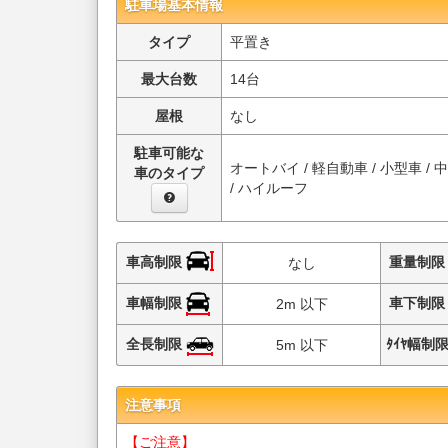
駐車場基本情報
タイプ
平置き
最大台数
14台
屋根
なし
駐車可能な
オートバイ / 軽自動車 / 小型車 / 
車のタイプ
/ ハイルーフ
車高制限
重量制
なし
車幅制限
車下制
2m 以下
全長制限
ﾀｲﾔ幅制
5m 以下
注意事項
【ご注意】