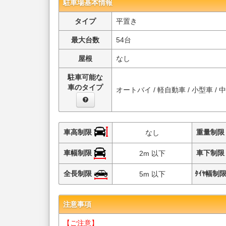
駐車場基本情報
タイプ
平置き
最大台数
54台
屋根
なし
駐車可能な
車のタイプ
オートバイ / 軽自動車 / 小型車 / 
車高制限
重量制
なし
車幅制限
車下制
2m 以下
全長制限
ﾀｲﾔ幅制
5m 以下
注意事項
【ご注意】