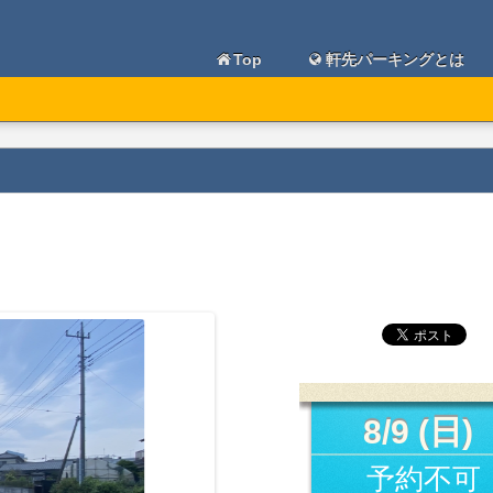
Top
軒先パーキングとは
8/9 (日)
予約不可