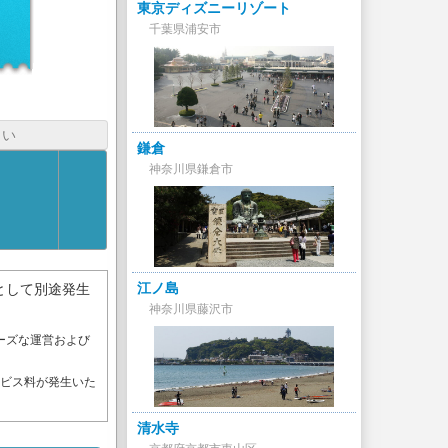
東京ディズニーリゾート
千葉県浦安市
さい
鎌倉
神奈川県鎌倉市
江ノ島
として別途発生
神奈川県藤沢市
ーズな運営および
。
ービス料が発生いた
清水寺