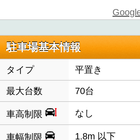
Goo
駐車場基本情報
タイプ
平置き
最大台数
70台
なし
車高制限
1.8m 以下
車幅制限