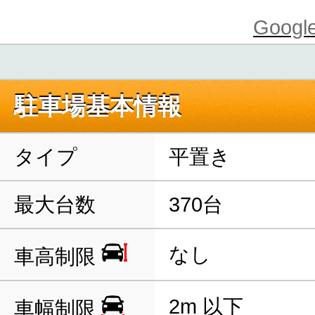
Goo
駐車場基本情報
タイプ
平置き
最大台数
370台
なし
車高制限
2m 以下
車幅制限