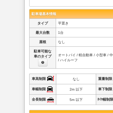
駐車場基本情報
タイプ
平置き
最大台数
1台
屋根
なし
駐車可能な
オートバイ / 軽自動車 / 小型車 / 
車のタイプ
/ ハイルーフ
車高制限
重量制
なし
車幅制限
車下制
2m 以下
全長制限
ﾀｲﾔ幅制
5m 以下