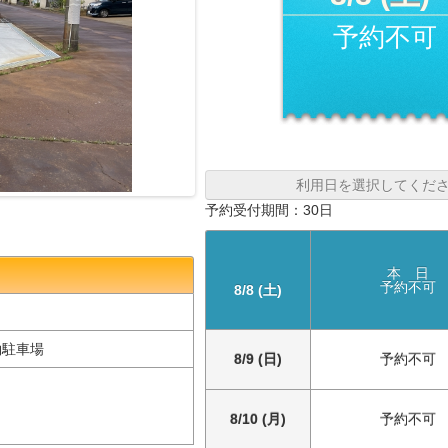
予約不可
利用日を選択してくだ
予約受付期間：30日
本 日
予約不可
8/8 (土)
約駐車場
8/9 (日)
予約不可
8/10 (月)
予約不可