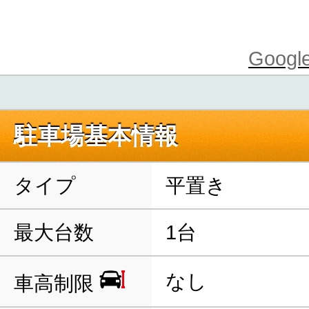
Goo
駐車場基本情報
タイプ
平置き
最大台数
1台
なし
車高制限