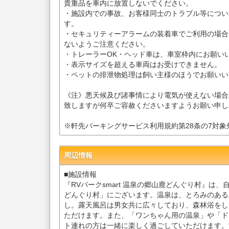
貴重品を車内に放置しないでください。
・施設内での事故、お客様同士のトラブル等につい
す。
・セキュリティーアラームの装着車でご利用の場合
ないようご注意ください。
・トレーラーOK・ヘッド車は、車室枠内にお願い
・表示サイズを超える車両はお受けできません。
・ペットの排泄物処理は飼い主様のほうでお願いい
《注》悪天候及び諸事情により電気が使えない場合
致しますが何卒ご容赦くださいますようお願い申し
※軒先パーキングサービス利用規約第28条の7対
周辺情報
■施設情報
『RVパークsmart 温泉の郷山鹿どんぐり村』は
どんぐり村」にございます。温泉は、とろみのある
し。露天風呂は男女共に広々しており、森林浴をし
ただけます。また、「ワンちゃん用の温泉」や「ド
ト連れの方は一緒に楽しく過ごしていただけます。営