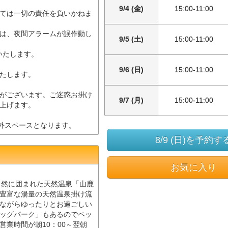
9/4 (金)
15:00-11:00
ては一切の責任を負いかねま
は、夜間アラームが誤作動し
9/5 (土)
15:00-11:00
いたします。
9/6 (日)
15:00-11:00
たします。
がございます。ご迷惑お掛け
9/7 (月)
15:00-11:00
上げます。
象外スペースとなります。
8/9 (日)を予約す
お気に入り
、自然に囲まれた天然温泉「山鹿
豊富な湯量の天然温泉掛け流
ながらゆったりとお過ごしい
ッグパーク」もあるのでペッ
業時間が朝10：00～翌朝