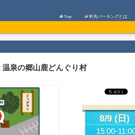
Top
軒先パーキングとは
art 温泉の郷山鹿どんぐり村
8/9 (日)
15:00-11:0