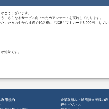
ありがとうございます。
よう、さらなるサービス向上のためアンケートを実施しております。
いた方の中から抽選で10名様に『JCBギフトカード3,000円』をプ
）
方が対象です。
ス利用規約
企業取組み・球団担当者様の声
社
軒先ビジネス