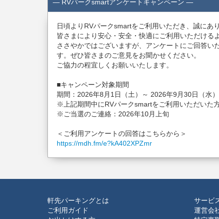
― RVパークsmartアンケートキャンペーン ―
日頃よりRVパークsmartをご利用いただき、誠に
皆さまにより安心・安全・快適にご利用いただける
ささやかではございますが、アンケートにご回答いただ
す。ぜひ皆さまのご意見をお聞かせください。
ご協力の程宜しくお願いいたします。
■キャンペーン対象期間
期間：2026年8月1日（土）～ 2026年9月30日（水
※上記期間中にRVパークsmartをご利用いただいた
※ご当選のご連絡：2026年10月上旬
＜ご利用アンケートの回答はこちらから＞
https://mdh.fm/e?kA402XPZmr
軒先パーキングとは
サービ
ご利用ガイド
運営会