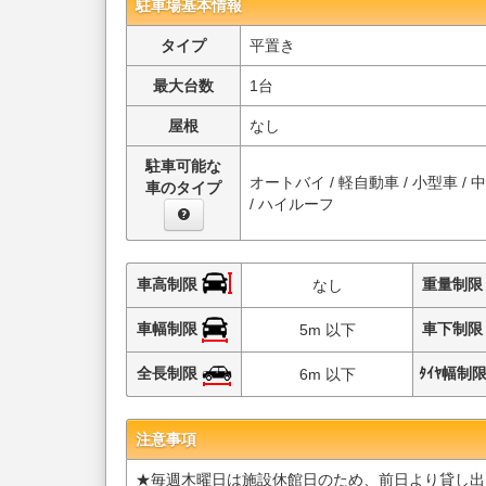
駐車場基本情報
タイプ
平置き
最大台数
1台
屋根
なし
駐車可能な
オートバイ / 軽自動車 / 小型車 / 
車のタイプ
/ ハイルーフ
車高制限
重量制
なし
車幅制限
車下制
5m 以下
全長制限
ﾀｲﾔ幅制
6m 以下
注意事項
★毎週木曜日は施設休館日のため、前日より貸し出