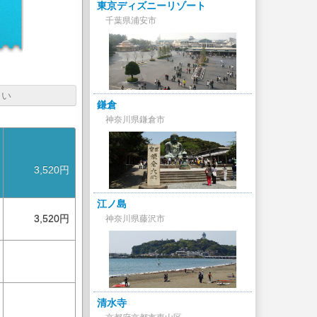
東京ディズニーリゾート
円
千葉県浦安市
さい
鎌倉
神奈川県鎌倉市
3,520円
江ノ島
3,520円
神奈川県藤沢市
清水寺