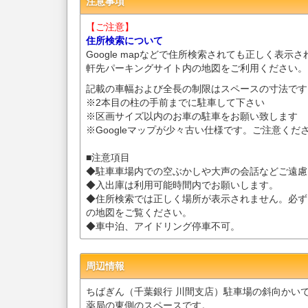
注意事項
【ご注意】
住所検索について
Google mapなどで住所検索されても正しく表示
軒先パーキングサイト内の地図をご利用ください。
記載の車幅および全長の制限はスペースの寸法です
※2本目の柱の手前までに駐車して下さい
※区画サイズ以内のお車の駐車をお願い致します
※Googleマップが少々古い仕様です。ご注意くだ
■注意項目
◆駐車車場内での空ぶかしや大声の会話などご遠慮
◆入出庫は利用可能時間内でお願いします。
◆住所検索では正しく場所が表示されません。必ず
の地図をご覧ください。
◆車中泊、アイドリング停車不可。
周辺情報
ちばぎん（千葉銀行 川間支店）駐車場の斜向かい
薬局の東側のスペースです。