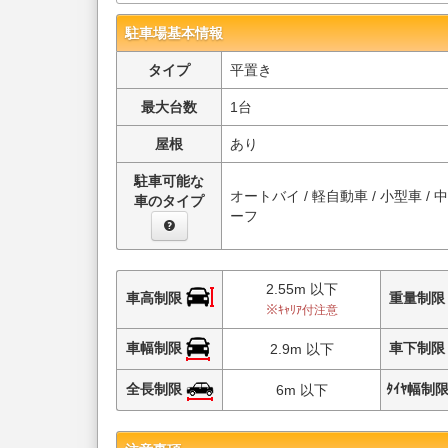
駐車場基本情報
タイプ
平置き
最大台数
1台
屋根
あり
駐車可能な
オートバイ / 軽自動車 / 小型車 / 
車のタイプ
ーフ
2.55m 以下
車高制限
重量制
※ｷｬﾘｱ付注意
車幅制限
車下制
2.9m 以下
全長制限
ﾀｲﾔ幅制
6m 以下