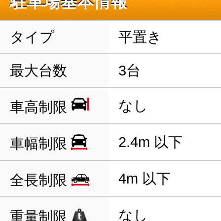
駐車場基本情報
タイプ
平置き
最大台数
3台
なし
車高制限
2.4m 以下
車幅制限
4m 以下
全長制限
なし
重量制限