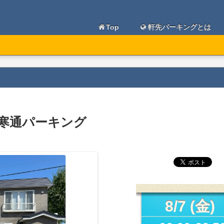
Top
軒先パーキングとは
月寒通パーキング
8/7 (金)