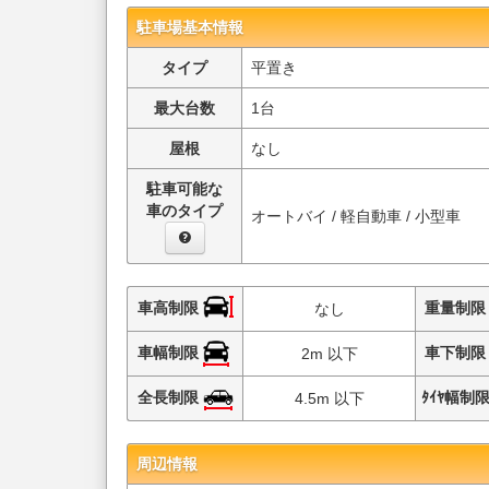
駐車場基本情報
タイプ
平置き
最大台数
1台
屋根
なし
駐車可能な
車のタイプ
オートバイ / 軽自動車 / 小型車
車高制限
重量制
なし
車幅制限
車下制
2m 以下
全長制限
ﾀｲﾔ幅制
4.5m 以下
周辺情報