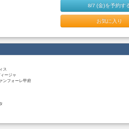
8/7 (金)を予約す
お気に入り
ティス
ルディージャ
sヴァンフォーレ甲府
タ