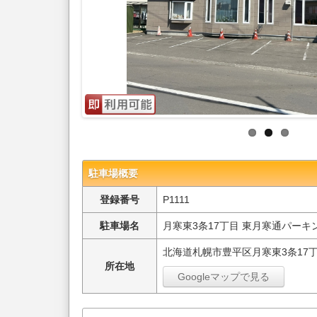
駐車場概要
登録番号
P1111
駐車場名
月寒東3条17丁目 東月寒通パーキ
北海道札幌市豊平区月寒東3条17丁目
所在地
Googleマップで見る