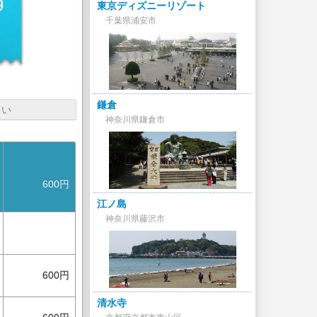
9
東京ディズニーリゾート
千葉県浦安市
鎌倉
さい
神奈川県鎌倉市
600円
江ノ島
神奈川県藤沢市
600円
清水寺