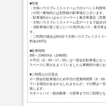
■特徴
・大和ハウスプレミストドームでのイベント利用等
（※同一敷地内には別登録の駐車場がございます。
・駐車場向かいはセイコーマート東月寒通店（営業時
・大和ハウスプレミストドーム北ゲートまで徒歩1
・当駐車場の直ぐ近くにバス停(中央バス：東月寒
す。
・ご利用の場合は約4分で大和ハウスプレミストド
料金240円)
■駐車時間
0時～23時59分（24時間）
※平日（9：00～17：00）は一部会社駐車場と
スペースに車が止まっていましたら事務所の者にお
■ご利用上の注意点
※一部会社駐車場のため平日の営業時間帯（9：00
ている場合があるかもしれませんが、その際は一言
致します。
※オートバイ・軽自動車・小型車までのご利用とな