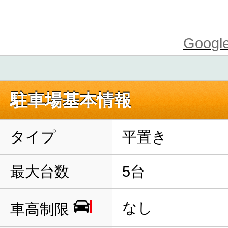
Goo
駐車場基本情報
タイプ
平置き
最大台数
5台
なし
車高制限