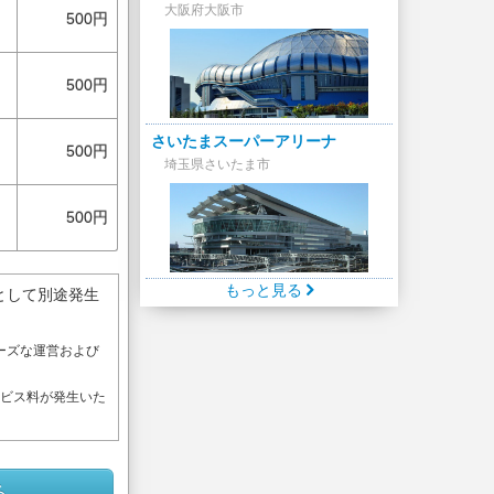
大阪府大阪市
500円
500円
さいたまスーパーアリーナ
500円
埼玉県さいたま市
500円
もっと見る
として別途発生
ーズな運営および
。
ービス料が発生いた
る