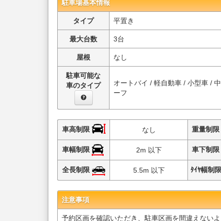
駐車場基本情報
タイプ
平置き
最大台数
3台
屋根
なし
駐車可能な
オートバイ / 軽自動車 / 小型車 / 
車のタイプ
ーフ
車高制限
重量制
なし
車幅制限
車下制
2m 以下
全長制限
ﾀｲﾔ幅制
5.5m 以下
注意事項
予約区画を確認いただき、駐車区画を間違えないよ